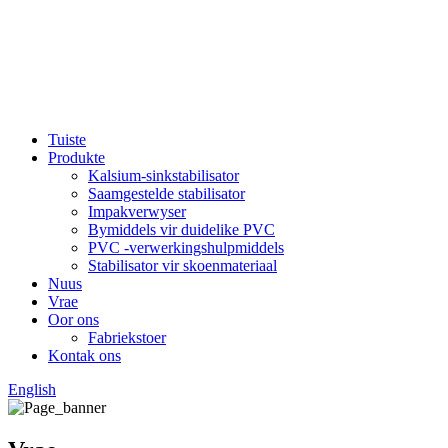
Tuiste
Produkte
Kalsium-sinkstabilisator
Saamgestelde stabilisator
Impakverwyser
Bymiddels vir duidelike PVC
PVC -verwerkingshulpmiddels
Stabilisator vir skoenmateriaal
Nuus
Vrae
Oor ons
Fabriekstoer
Kontak ons
English