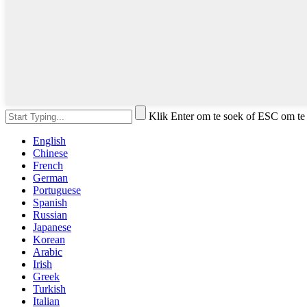
Klik Enter om te soek of ESC om te 
English
Chinese
French
German
Portuguese
Spanish
Russian
Japanese
Korean
Arabic
Irish
Greek
Turkish
Italian