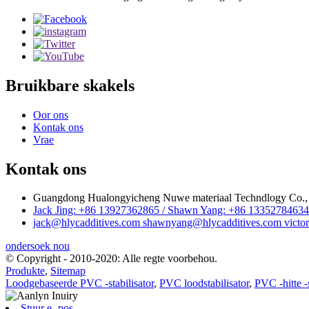
Bruikbare skakels
Oor ons
Kontak ons
Vrae
Kontak ons
Guangdong Hualongyicheng Nuwe materiaal Techndlogy Co., 
Jack Jing: +86 13927362865 / Shawn Yang: +86 13352784634 
jack@hlycadditives.com shawnyang@hlycadditives.com victor
ondersoek nou
© Copyright - 2010-2020: Alle regte voorbehou.
Produkte
,
Sitemap
Loodgebaseerde PVC -stabilisator
,
PVC loodstabilisator
,
PVC -hitte -s
Stuur e -pos