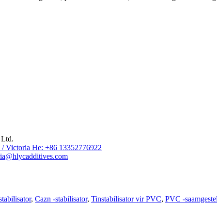
Ltd.
/ Victoria He: +86 13352776922
ia@hlycadditives.com
tabilisator
,
Cazn -stabilisator
,
Tinstabilisator vir PVC
,
PVC -saamgesteld