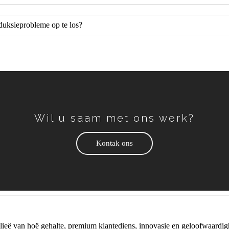
uksieprobleme op te los?
Wil u saam met ons werk?
Kontak ons
ieë van hoë gehalte, premium klantediens, innovasie en geloofwaardig