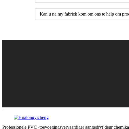
Kan u na my fabriek kom om ons te help om prod
Professionele PVC -toevoegingsvervaardiger aangedryf deur chemikal