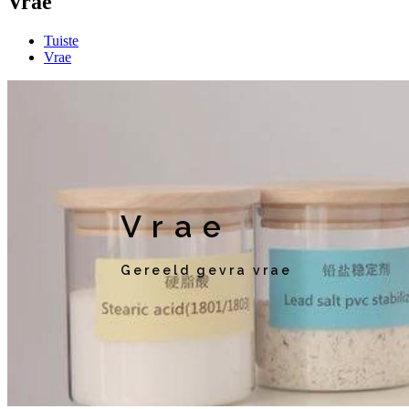
Vrae
Tuiste
Vrae
Vrae
Gereeld gevra vrae