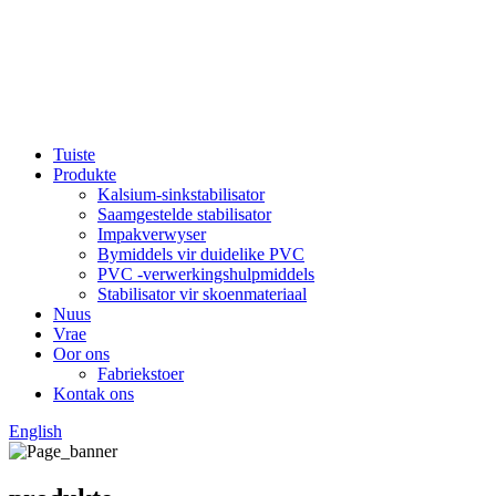
Tuiste
Produkte
Kalsium-sinkstabilisator
Saamgestelde stabilisator
Impakverwyser
Bymiddels vir duidelike PVC
PVC -verwerkingshulpmiddels
Stabilisator vir skoenmateriaal
Nuus
Vrae
Oor ons
Fabriekstoer
Kontak ons
English