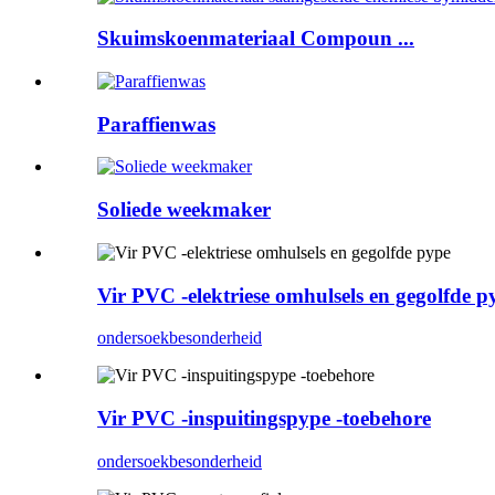
Skuimskoenmateriaal Compoun ...
Paraffienwas
Soliede weekmaker
Vir PVC -elektriese omhulsels en gegolfde p
ondersoek
besonderheid
Vir PVC -inspuitingspype -toebehore
ondersoek
besonderheid