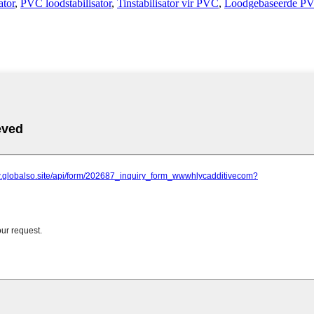
ator
,
PVC loodstabilisator
,
Tinstabilisator vir PVC
,
Loodgebaseerde PVC 