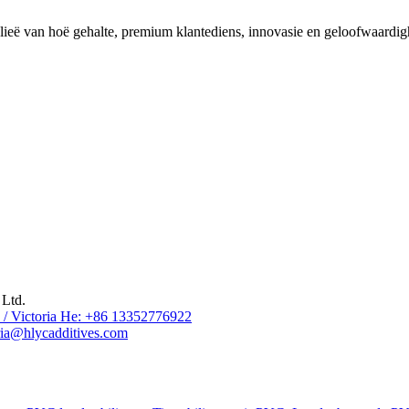
ieë van hoë gehalte, premium klantediens, innovasie en geloofwaardig
Ltd.
/ Victoria He: +86 13352776922
ia@hlycadditives.com