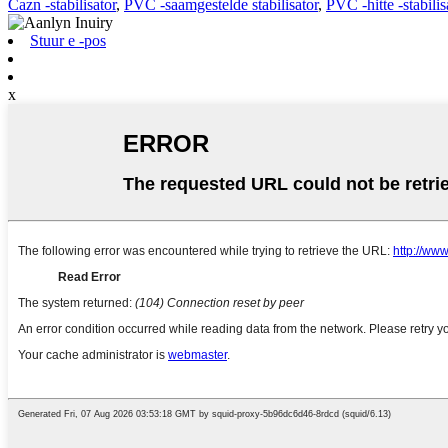
Cazn -stabilisator
,
PVC -saamgestelde stabilisator
,
PVC -hitte -stabilis
Stuur e -pos
x