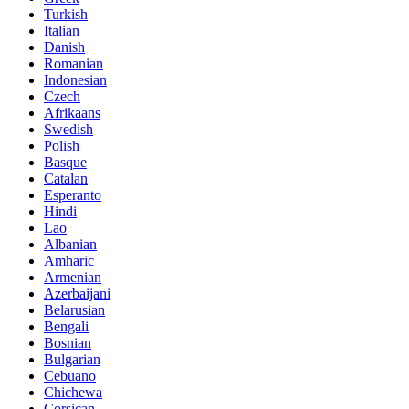
Turkish
Italian
Danish
Romanian
Indonesian
Czech
Afrikaans
Swedish
Polish
Basque
Catalan
Esperanto
Hindi
Lao
Albanian
Amharic
Armenian
Azerbaijani
Belarusian
Bengali
Bosnian
Bulgarian
Cebuano
Chichewa
Corsican