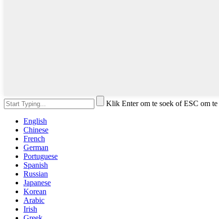
Klik Enter om te soek of ESC om te 
English
Chinese
French
German
Portuguese
Spanish
Russian
Japanese
Korean
Arabic
Irish
Greek