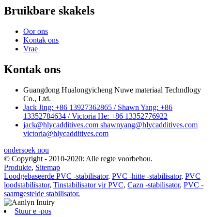
Bruikbare skakels
Oor ons
Kontak ons
Vrae
Kontak ons
Guangdong Hualongyicheng Nuwe materiaal Techndlogy
Co., Ltd.
Jack Jing: +86 13927362865 / Shawn Yang: +86
13352784634 / Victoria He: +86 13352776922
jack@hlycadditives.com shawnyang@hlycadditives.com
victoria@hlycadditives.com
ondersoek nou
© Copyright - 2010-2020: Alle regte voorbehou.
Produkte
,
Sitemap
Loodgebaseerde PVC -stabilisator
,
PVC -hitte -stabilisator
,
PVC
loodstabilisator
,
Tinstabilisator vir PVC
,
Cazn -stabilisator
,
PVC -
saamgestelde stabilisator
,
Stuur e -pos