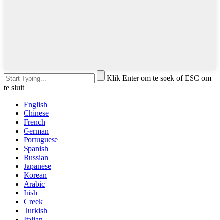
Klik Enter om te soek of ESC om
te sluit
English
Chinese
French
German
Portuguese
Spanish
Russian
Japanese
Korean
Arabic
Irish
Greek
Turkish
Italian