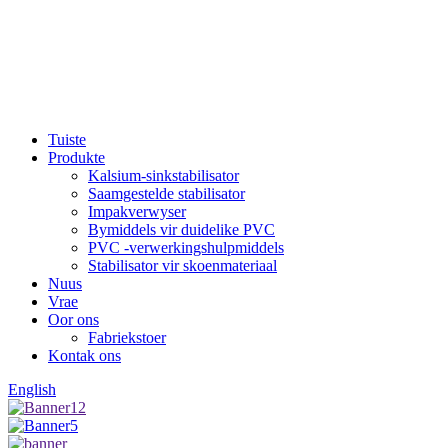
Tuiste
Produkte
Kalsium-sinkstabilisator
Saamgestelde stabilisator
Impakverwyser
Bymiddels vir duidelike PVC
PVC -verwerkingshulpmiddels
Stabilisator vir skoenmateriaal
Nuus
Vrae
Oor ons
Fabriekstoer
Kontak ons
English