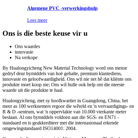
Algemene PVC -verwerkingshulp
Lees meer
Ons is die beste keuse vir u
Ons waardes
innovasie
Na verkope
By Hualongyicheng New Material Technology word ons mense
gedryf deur bymiddels van hoë gehalte, premium klantediens,
innovasie en geloofwaardigheid. Ons wil nie net hê dat kliënte ons
produkte moet koop nie; Ons wil hulle ook help om die meeste
waarde uit die produkte te haal.
Hualongyicheng, met sy hoofkwartier in Guangdong, China, het
meer as 100 werknemers regoor die wêreld en 'n vervaardigings- en
R & D -sentrum, wat 'n oppervlakte van 10.000 vierkante meter
beslaan. Al ons bymiddels voldoen aan die SGS- en EN71 -
standaard en is geakkrediteer met die internasionaal erkende
omgewingstandaard ISO14001: 2004.